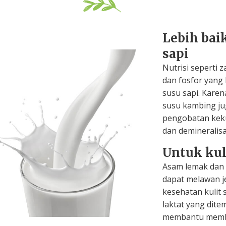
Lebih bai
sapi
Nutrisi seperti 
dan fosfor yang
susu sapi. Karena
susu kambing ju
pengobatan keku
dan demineralisa
Untuk kul
Asam lemak dan t
dapat melawan j
kesehatan kulit
laktat yang dit
membantu member