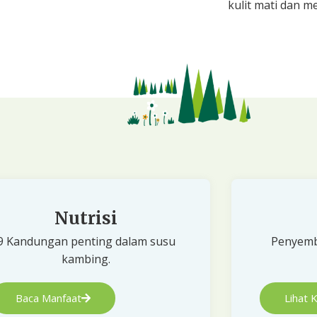
kulit mati dan m
Nutrisi
9 Kandungan penting dalam susu
Penyemb
kambing.
Baca Manfaat
Lihat 