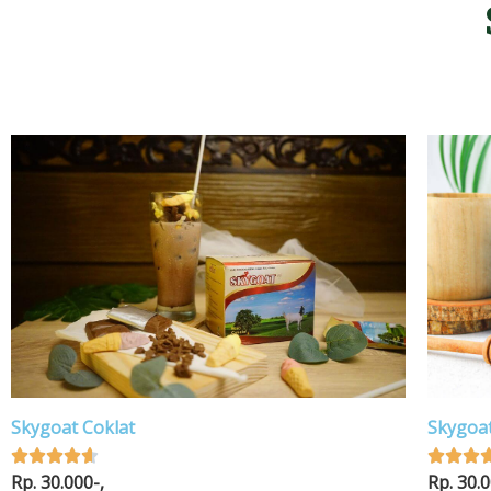
Skygoat Coklat
Skygoat
Rated








Rp. 30.000-,
Rp. 30.0
4.6