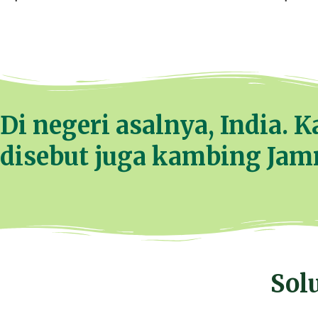
out
of
5
Di negeri asalnya, India.
disebut juga kambing Jam
Sol