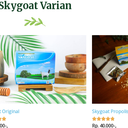
Skygoat Varian
 Original
Skygoat Propoli
Rated
Rated







00-,
Rp. 40.000-,
5
4.8