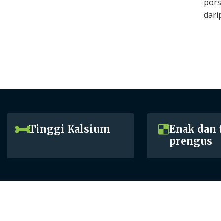
pors
dari
Tinggi Kalsium
Enak dan 
prengus